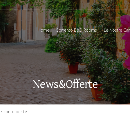
Home
Sorrento B&D Rooms
Le Nostre Ca
News&Offerte
 sconto per te