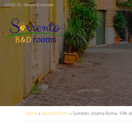
COVID-19 – Misure di contrasto
Home
»
News&Offerte
»
Sorrento chiama Roma: 10% di